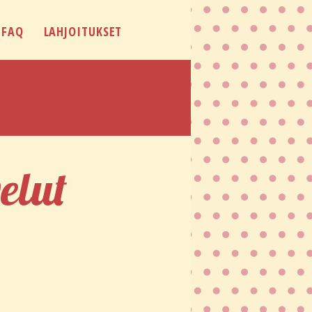
 FAQ
LAHJOITUKSET
elut
aanotto