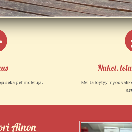
aus
Nuket, lelu
ja sekä pehmoleluja.
Meiltä löytyy myös valiko
as
ri Ainon