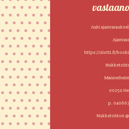
vastaano
Auki ajanvarauksell
Ajanvar
https://slotti.fi/boo
Nukketohto
Mannerheimi
00250 Hel
p. 04066
Nukketohtori @