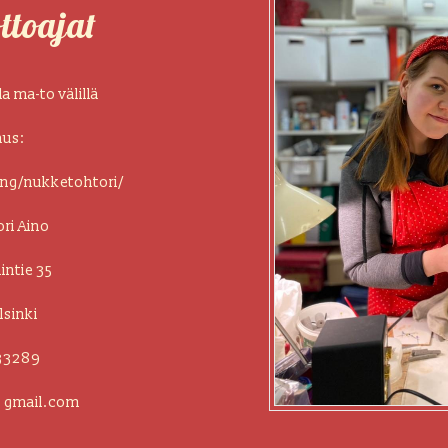
ttoajat
a ma-to välillä
aus:
king/nukketohtori/
ri Aino
ntie 35
sinki
33289
 gmail.com