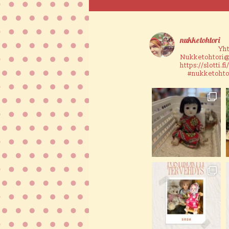
nukketohtori
Yh
Nukketohtori
https://slotti.
#nukketohto