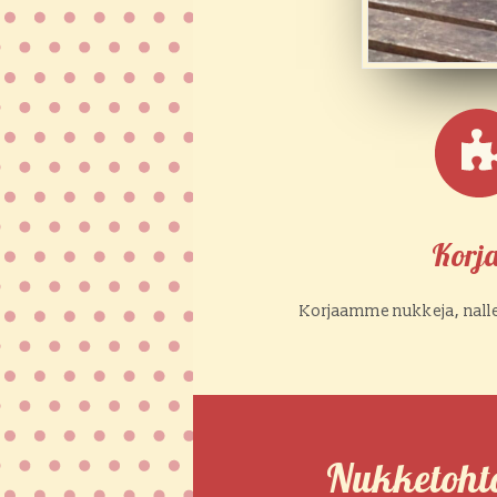
Korj
Korjaamme nukkeja, nalle
Nukketohto