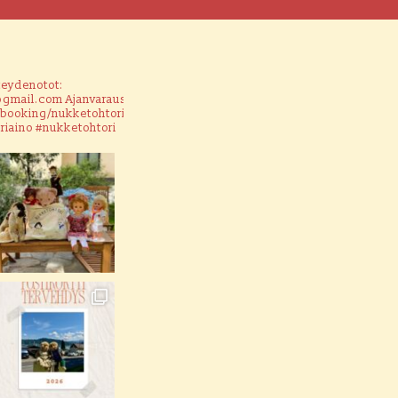
teydenotot:
@gmail.com
Ajanvaraus:
fi/booking/nukketohtori/
riaino #nukketohtori